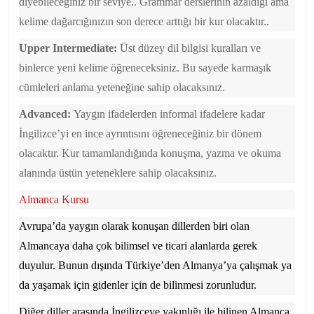
diyebileceğiniz bir seviye.. Grammar derslerinin azaldığı ama
kelime dağarcığınızın son derece arttığı bir kur olacaktır..
Upper Intermediate:
Üst düzey dil bilgisi kuralları ve
binlerce yeni kelime öğreneceksiniz. Bu sayede karmaşık
cümleleri anlama yeteneğine sahip olacaksınız.
Advanced:
Yaygın ifadelerden informal ifadelere kadar
İngilizce’yi en ince ayrıntısını öğreneceğiniz bir dönem
olacaktır. Kur tamamlandığında konuşma, yazma ve okuma
alanında üstün yeteneklere sahip olacaksınız.
Almanca Kursu
Avrupa’da yaygın olarak konuşan dillerden biri olan
Almancaya daha çok bilimsel ve ticari alanlarda gerek
duyulur. Bunun dışında Türkiye’den Almanya’ya çalışmak ya
da yaşamak için gidenler için de bilinmesi zorunludur.
Diğer diller arasında İngilizceye yakınlığı ile bilinen Almanca,