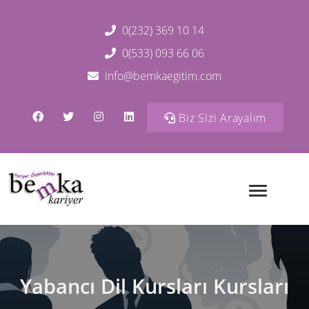
0(232) 369 10 14
0(533) 093 66 06
info@bemkaegitim.com
Biz Sizi Arayalım
Yabancı Dil Kursları Kursları