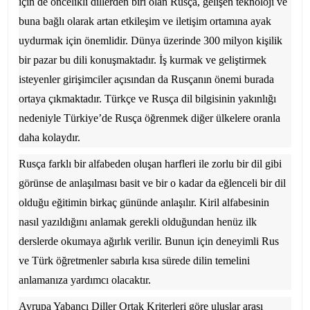
için de öncelikli dillerden biri olan Rusça, gelişen teknoloji ve
buna bağlı olarak artan etkileşim ve iletişim ortamına ayak
uydurmak için önemlidir. Dünya üzerinde 300 milyon kişilik
bir pazar bu dili konuşmaktadır. İş kurmak ve geliştirmek
isteyenler girişimciler açısından da Rusçanın önemi burada
ortaya çıkmaktadır. Türkçe ve Rusça dil bilgisinin yakınlığı
nedeniyle Türkiye’de Rusça öğrenmek diğer ülkelere oranla
daha kolaydır.
Rusça farklı bir alfabeden oluşan harfleri ile zorlu bir dil gibi
görünse de anlaşılması basit ve bir o kadar da eğlenceli bir dil
olduğu eğitimin birkaç gününde anlaşılır. Kiril alfabesinin
nasıl yazıldığını anlamak gerekli olduğundan henüz ilk
derslerde okumaya ağırlık verilir. Bunun için deneyimli Rus
ve Türk öğretmenler sabırla kısa sürede dilin temelini
anlamanıza yardımcı olacaktır.
Avrupa Yabancı Diller Ortak Kriterleri göre uluslar arası