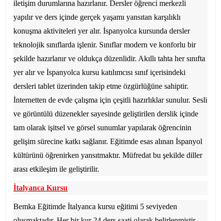
iletişim durumlarına hazırlanır. Dersler öğrenci merkezli
yapılır ve ders içinde gerçek yaşamı yansıtan karşılıklı
konuşma aktiviteleri yer alır. İspanyolca kursunda dersler
teknolojik sınıflarda işlenir. Sınıflar modern ve konforlu bir
şekilde hazırlanır ve oldukça düzenlidir. Akıllı tahta her sınıfta
yer alır ve İspanyolca kursu katılımcısı sınıf içerisindeki
dersleri tablet üzerinden takip etme özgürlüğüne sahiptir.
İnternetten de evde çalışma için çeşitli hazırlıklar sunulur. Sesli
ve görüntülü düzenekler sayesinde geliştirilen derslik içinde
tam olarak işitsel ve görsel sunumlar yapılarak öğrencinin
gelişim sürecine katkı sağlanır. Eğitimde esas alınan İspanyol
kültürünü öğrenirken yansıtmaktır. Müfredat bu şekilde diller
arası etkileşim ile geliştirilir.
İtalyanca Kursu
Bemka Eğitim
de İtalyanca kursu eğitimi 5 seviyeden
oluşmaktadır. Her bir kur 24 ders saati olarak belirlenmiştir.