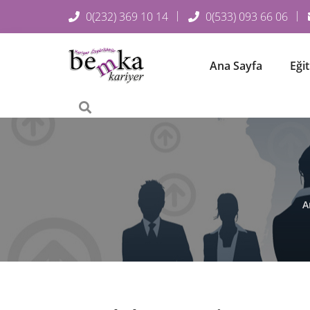
0(232) 369 10 14
0(533) 093 66 06
Ana Sayfa
Eği
A