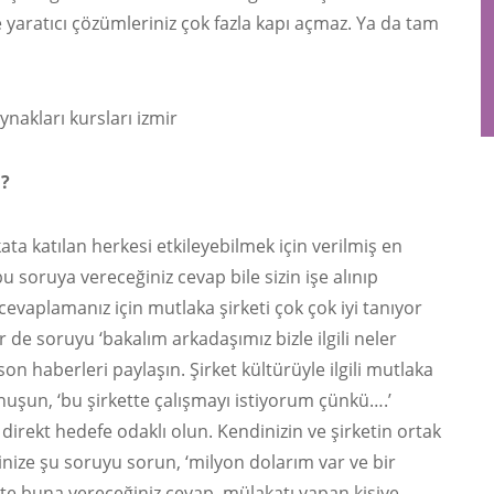
z ve yaratıcı çözümleriniz çok fazla kapı açmaz. Ya da tam
ynakları kursları izmir
n?
kata katılan herkesi etkileyebilmek için verilmiş en
u soruya vereceğiniz cevap bile sizin işe alınıp
cevaplamanız için mutlaka şirketi çok çok iyi tanıyor
 de soruyu ‘bakalım arkadaşımız bizle ilgili neler
i son haberleri paylaşın. Şirket kültürüyle ilgili mutlaka
nuşun, ‘bu şirkette çalışmayı istiyorum çünkü….’
direkt hedefe odaklı olun. Kendinizin ve şirketin ortak
dinize şu soruyu sorun, ‘milyon dolarım var ve bir
şte buna vereceğiniz cevap, mülakatı yapan kişiye