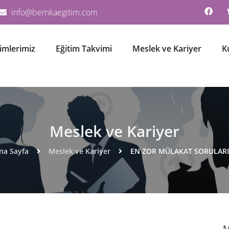
info@bemkaegitim.com
timlerimiz
Eğitim Takvimi
Meslek ve Kariyer
K
Meslek ve Kariyer
na Sayfa
Meslek ve Kariyer
EN ZOR MÜLAKAT SORULARI
M