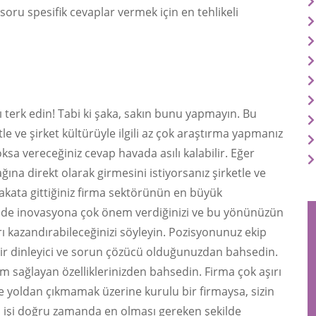
soru spesifik cevaplar vermek için en tehlikeli
erk edin! Tabi ki şaka, sakın bunu yapmayın. Bu
e ve şirket kültürüyle ilgili az çok araştırma yapmanız
ksa vereceğiniz cevap havada asılı kalabilir. Eğer
ına direkt olarak girmesini istiyorsanız şirketle ve
lakata gittiğiniz firma sektörünün en büyük
n de inovasyona çok önem verdiğinizi ve bu yönünüzün
arı kazandırabileceğinizi söyleyin. Pozisyonunuz ekip
bir dinleyici ve sorun çözücü olduğunuzdan bahsedin.
uyum sağlayan özelliklerinizden bahsedin. Firma çok aşırı
ne yoldan çıkmamak üzerine kurulu bir firmaysa, sizin
len işi doğru zamanda en olması gereken şekilde