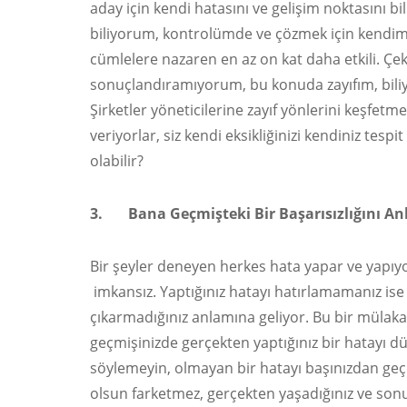
aday için kendi hatasını ve gelişim noktasını b
biliyorum, kontrolümde ve çözmek için kendimi 
cümlelere nazaren en az on kat daha etkili. Çek
sonuçlandıramıyorum, bu konuda zayıfım, bili
Şirketler yöneticilerine zayıf yönlerini keşfetmek
veriyorlar, siz kendi eksikliğinizi kendiniz tesp
olabilir?
3. Bana Geçmişteki Bir Başarısızlığını An
Bir şeyler deneyen herkes hata yapar ve yapıy
imkansız. Yaptığınız hatayı hatırlamamanız ise
çıkarmadığınız anlamına geliyor. Bu bir mülakat
geçmişinizde gerçekten yaptığınız bir hatayı 
söylemeyin, olmayan bir hatayı başınızdan ge
olsun farketmez, gerçekten yaşadığınız ve sonu