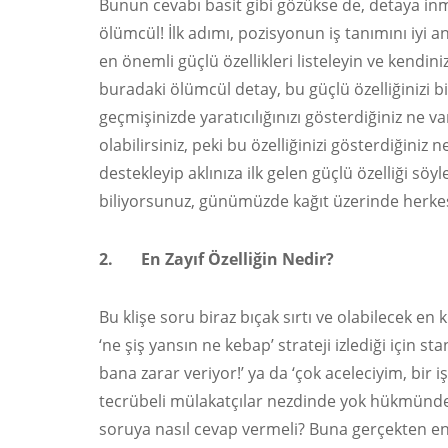
Bunun cevabı basit gibi gözükse de, detaya inm
ölümcül! İlk adımı, pozisyonun iş tanımını iyi an
en önemli güçlü özellikleri listeleyin ve kend
buradaki ölümcül detay, bu güçlü özelliğinizi bir
geçmişinizde yaratıcılığınızı gösterdiğiniz ne va
olabilirsiniz, peki bu özelliğinizi gösterdiğiniz
destekleyip aklınıza ilk gelen güçlü özelliği sö
biliyorsunuz, günümüzde kağıt üzerinde herkes
2. En Zayıf Özelliğin Nedir?
Bu klişe soru biraz bıçak sırtı ve olabilecek en
‘ne şiş yansın ne kebap’ strateji izlediği için s
bana zarar veriyor!’ ya da ‘çok aceleciyim, bir
tecrübeli mülakatçılar nezdinde yok hükmünde.
soruya nasıl cevap vermeli? Buna gerçekten en 