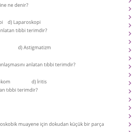
ine ne denir?
i d) Laparoskopi
nlatan tıbbi terimdir?
p d) Astigmatizm
ınlaşmasını anlatan tıbbi terimdir?
okom d) İritis
an tıbbi terimdir?
kroskobik muayene için dokudan küçük bir parça