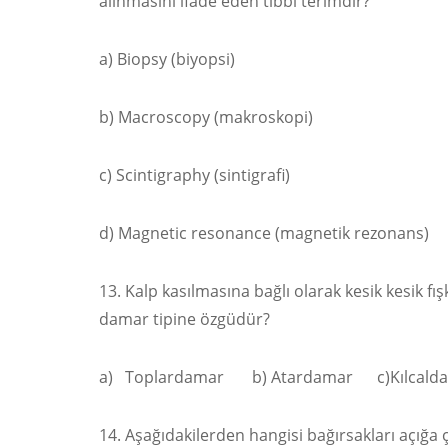
alınmasını ifade eden tıbbi terimdir?
a) Biopsy (biyopsi)
b) Macroscopy (makroskopi)
c) Scintigraphy (sintigrafi)
d) Magnetic resonance (magnetik rezonans)
13. Kalp kasılmasına bağlı olarak kesik kesik f
damar tipine özgüdür?
a) Toplardamar b) Atardamar c)Kılcald
14. Aşağıdakilerden hangisi bağırsakları açığa