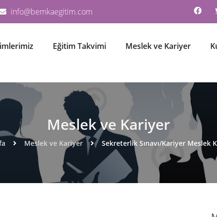
info@bemkaegitim.com
timlerimiz
Eğitim Takvimi
Meslek ve Kariyer
K
Meslek ve Kariyer
fa
Meslek ve Kariyer
Sekreterlik Sınavı/Kariyer Meslek K
M