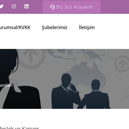
Biz Sizi Arayalım
urumsal/KVKK
Şubelerimiz
İletişim
ursları
eslek ve Kariyer