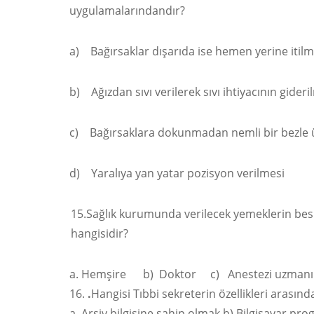
uygulamalarındandır?
a) Bağırsaklar dışarıda ise hemen yerine itilm
b) Ağızdan sıvı verilerek sıvı ihtiyacının gideri
c) Bağırsaklara dokunmadan nemli bir bezle ü
d) Yaralıya yan yatar pozisyon verilmesi
15.Sağlık kurumunda verilecek yemeklerin besi
hangisidir?
Hemşire b) Doktor c) Anestezi uzman
.
Hangisi Tıbbi sekreterin özellikleri arasın
Arşiv bilgisine sahip olmak b) Bilgisayar pr