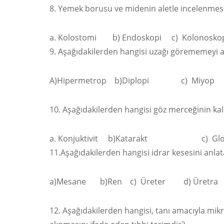
8. Yemek borusu ve midenin aletle incelenmes
Kolostomi b) Endoskopi c) Kolonoskop
9. Aşağıdakilerden hangisi uzağı görememeyi a
A)Hipermetrop b)Diplopi c) Miyo
10. Aşağıdakilerden hangisi göz merceğinin kal
Konjuktivit b)Katarakt c) Gl
11.Aşağıdakilerden hangisi idrar kesesini anlat
a)Mesane b)Ren c) Üreter d) Üretra
12. Aşağıdakilerden hangisi, tanı amacıyla mi