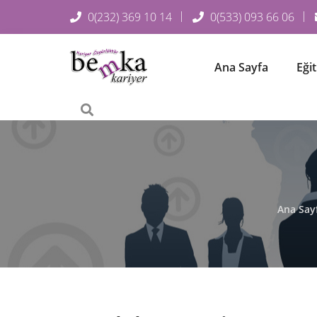
0(232) 369 10 14
0(533) 093 66 06
Ana Sayfa
Eği
Ana Say