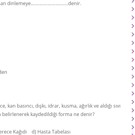
pılan dinlemeye.………………...…….denir.
nden
, kan basıncı, dışkı, idrar, kusma, ağırlık ve aldığı sıvı
 belirlenerek kaydedildiği forma ne denir?
ce Kağıdı d) Hasta Tabelası