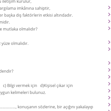
 iletişim kurulur,
yargılama imkânına sahiptir,
er başka dış faktörlerin etkisi altındadır.
midir.
de mutlaka olmalıdır?
z yüze olmalıdır.
dendir?
) Bilgi vermek için d)Kişisel çıkar için
uygun kelimeleri bulunuz.
……………, konuşanın sözlerine, bir açığını yakalayıp