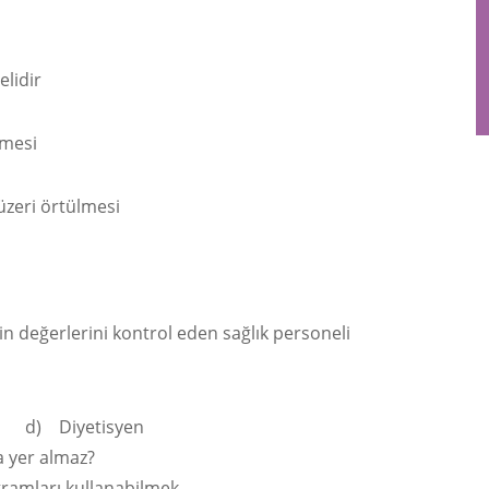
elidir
lmesi
zeri örtülmesi
n değerlerini kontrol eden sağlık personeli
ı d) Diyetisyen
da yer almaz?
ogramları kullanabilmek