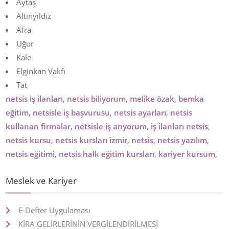
Aytaş
Altınyıldız
Afra
Uğur
Kale
Elginkan Vakfı
Tat
netsis iş ilanları
,
netsis biliyorum
,
melike özak
,
bemka
eğitim
,
netsisle iş başvurusu
,
netsis ayarları
,
netsis
kullanan firmalar
,
netsisle iş arıyorum
,
iş ilanları netsis
,
netsis kursu
,
netsis kursları izmir
,
netsis
,
netsis yazılım
,
netsis eğitimi
,
netsis halk eğitim kursları
,
kariyer kursum
,
Meslek ve Kariyer
E-Defter Uygulaması
KİRA GELİRLERİNİN VERGİLENDİRİLMESİ