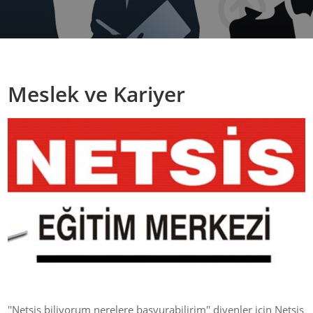
Meslek ve Kariyer
''Netsis biliyorum nerelere başvurabilirim'' diyenler için Netsis