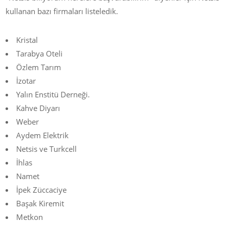
kullanan bazı firmaları listeledik.
Kristal
Tarabya Oteli
Özlem Tarım
İzotar
Yalın Enstitü Derneği.
Kahve Diyarı
Weber
Aydem Elektrik
Netsis ve Turkcell
İhlas
Namet
İpek Züccaciye
Başak Kiremit
Metkon