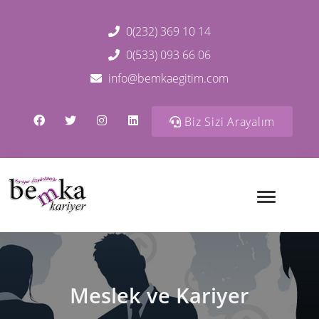
0(232) 369 10 14
0(533) 093 66 06
info@bemkaegitim.com
Biz Sizi Arayalım
Meslek ve Kariyer