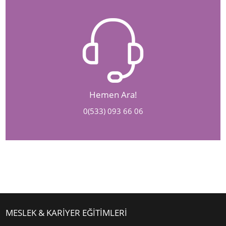
Hemen Ara!
0(533) 093 66 06
MESLEK & KARİYER EĞİTİMLERİ