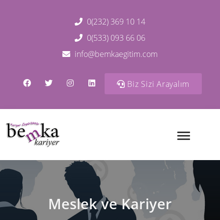
0(232) 369 10 14
0(533) 093 66 06
info@bemkaegitim.com
Biz Sizi Arayalım
Meslek ve Kariyer