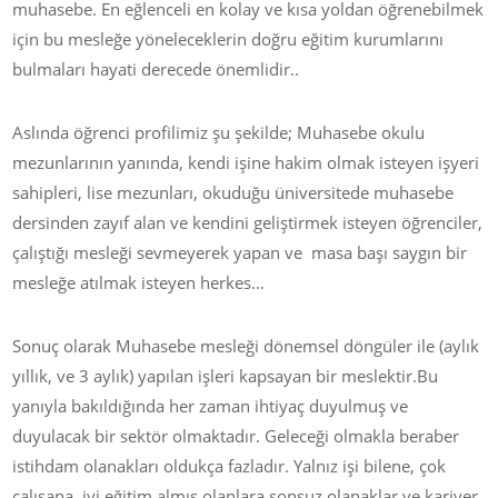
muhasebe. En eğlenceli en kolay ve kısa yoldan öğrenebilmek
için bu mesleğe yöneleceklerin doğru eğitim kurumlarını
bulmaları hayati derecede önemlidir..
Aslında öğrenci profilimiz şu şekilde; Muhasebe okulu
mezunlarının yanında, kendi işine hakim olmak isteyen işyeri
sahipleri, lise mezunları, okuduğu üniversitede muhasebe
dersinden zayıf alan ve kendini geliştirmek isteyen öğrenciler,
çalıştığı mesleği sevmeyerek yapan ve masa başı saygın bir
mesleğe atılmak isteyen herkes…
Sonuç olarak Muhasebe mesleği dönemsel döngüler ile (aylık
yıllık, ve 3 aylık) yapılan işleri kapsayan bir meslektir.Bu
yanıyla bakıldığında her zaman ihtiyaç duyulmuş ve
duyulacak bir sektör olmaktadır. Geleceği olmakla beraber
istihdam olanakları oldukça fazladır. Yalnız işi bilene, çok
çalışana ,iyi eğitim almış olanlara sonsuz olanaklar ve kariyer