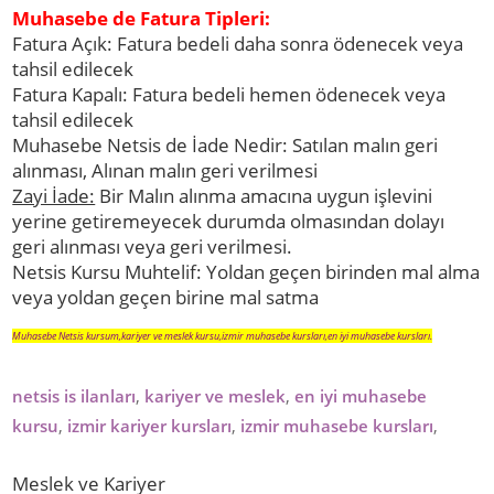
Muhasebe de Fatura Tipleri:
Fatura Açık: Fatura bedeli daha sonra ödenecek veya
tahsil edilecek
Fatura Kapalı: Fatura bedeli hemen ödenecek veya
tahsil edilecek
Muhasebe Netsis de İade Nedir: Satılan malın geri
alınması, Alınan malın geri verilmesi
Zayi İade:
Bir Malın alınma amacına uygun işlevini
yerine getiremeyecek durumda olmasından dolayı
geri alınması veya geri verilmesi.
Netsis Kursu Muhtelif: Yoldan geçen birinden mal alma
veya yoldan geçen birine mal satma
Muhasebe Netsis kursum,kariyer ve meslek kursu,izmir muhasebe kursları,en iyi muhasebe kursları.
netsis is ilanları
,
kariyer ve meslek
,
en iyi muhasebe
kursu
,
izmir kariyer kursları
,
izmir muhasebe kursları
,
Meslek ve Kariyer